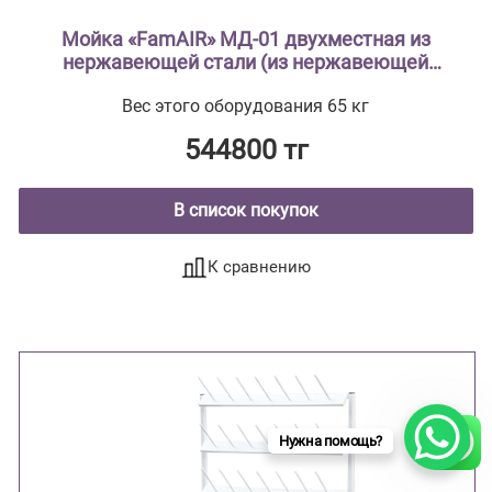
Мойка «FamAIR» МД-01 двухместная из
нержавеющей стали (из нержавеющей
стали AISI 304 туба из нержавеющей стали ,
Вес этого оборудования 65 кг
столешница с рабочей зоной, мойки
цельнотянутые ввариваются в
544800 тг
столешницу)
В список покупок
К сравнению
Нужна помощь?