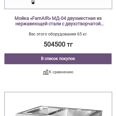
Мойка «FamAIR» МД-04 двухместная из
нержавеющей стали с двухстворчатой
тумбой ( из нержавеющей стали AISI 304
Вес этого оборудования 65 кг
тумба из нержавеющей стали , мойки
цельнотянутые ввариваются в
504500 тг
столешницу)
В список покупок
К сравнению