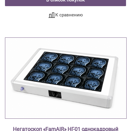
К сравнению
Негатоскоп «FamAIR» НГ-01 однокадровый