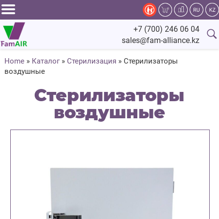
Задать
+7 (700) 246 06 04
вопрос
sales@fam-alliance.kz
специалисту
Home
»
Каталог
»
Стерилизация
»
Стерилизаторы
воздушные
Главная
Стерилизаторы
Каталог
воздушные
Оснащение
Производство
Сервис
Компания
Fam.Alliance