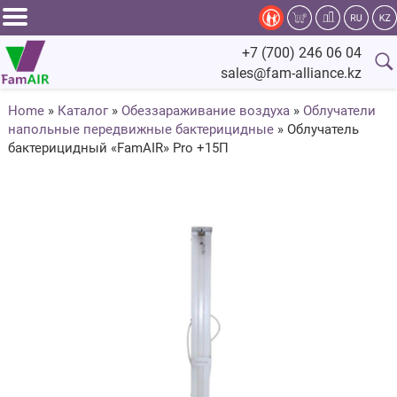
Задать
+7 (700) 246 06 04
вопрос
sales@fam-alliance.kz
специалисту
Home
»
Каталог
»
Обеззараживание воздуха
»
Облучатели
напольные передвижные бактерицидные
»
Облучатель
Главная
бактерицидный «FamAIR» Pro +15П
Каталог
Оснащение
Производство
Сервис
Компания
Fam.Alliance