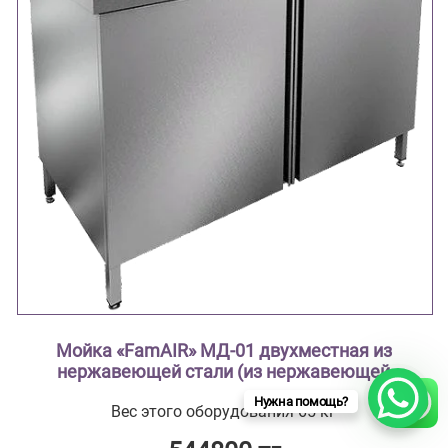
Мойка «FamAIR» МД-01 двухместная из
нержавеющей стали (из нержавеющей
стали AISI 304 туба из нержавеющей стали ,
Нужна помощь?
Вес этого оборудования 65 кг
столешница с рабочей зоной, мойки
цельнотянутые ввариваются в