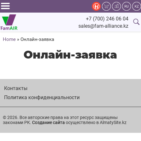
Задать
+7 (700) 246 06 04
вопрос
sales@fam-alliance.kz
специалисту
Home
»
Онлайн-заявка
Главная
Онлайн-заявка
Каталог
Оснащение
Контакты
Производство
Политика конфиденциальности
Сервис
© 2026. Все авторские права на этот ресурс защищены
законами РК.
Создание сайта
осуществлено в AlmatySite.kz
Компания
Fam.Alliance