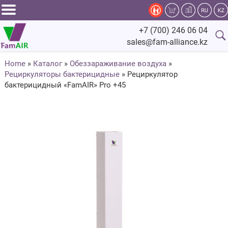
Задать
+7 (700) 246 06 04
вопрос
sales@fam-alliance.kz
специалисту
Home
»
Каталог
»
Обеззараживание воздуха
»
Рециркуляторы бактерицидные
»
Рециркулятор
Главная
бактерицидный «FamAIR» Pro +45
Каталог
Оснащение
Производство
Сервис
Компания
Fam.Alliance