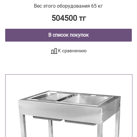
тумбой ( из нержавеющей стали AISI 304
Вес этого оборудования 65 кг
тумба из нержавеющей стали , мойки
цельнотянутые ввариваются в
504500 тг
столешницу)
В список покупок
К сравнению