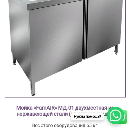
Мойка «FamAIR» МД-01 двухместная из
нержавеющей стали (из нержавеющей
Нужна помощь?
стали AISI 304 туба из нержавеющей стали ,
Вес этого оборудования 65 кг
столешница с рабочей зоной, мойки