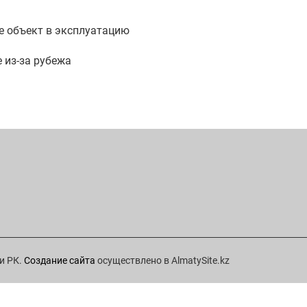
е объект в эксплуатацию
 из-за рубежа
и РК.
Создание сайта
осуществлено в AlmatySite.kz