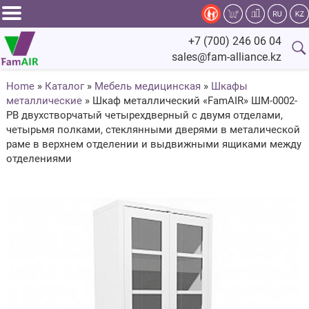
Задать
+7 (700) 246 06 04
вопрос
sales@fam-alliance.kz
специалисту
Home
»
Каталог
»
Мебель медицинская
»
Шкафы
металлические
»
Шкаф металлический «FamAIR» ШМ-0002-
Главная
РВ двухстворчатый четырехдверный с двумя отделами,
четырьмя полками, стеклянными дверями в металической
Каталог
раме в верхнем отделении и выдвижными ящиками между
отделениями
Оснащение
Производство
Сервис
Компания
Fam.Alliance