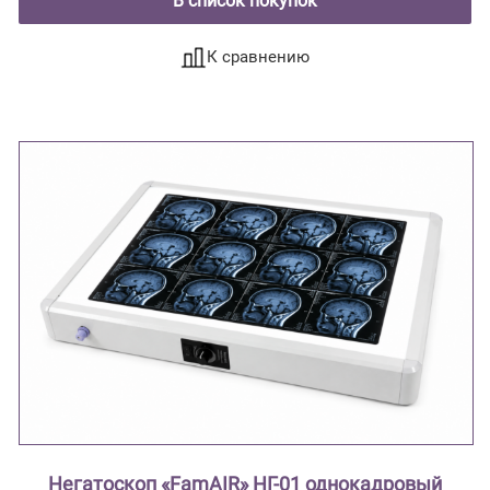
В список покупок
К сравнению
Негатоскоп «FamAIR» НГ-01 однокадровый