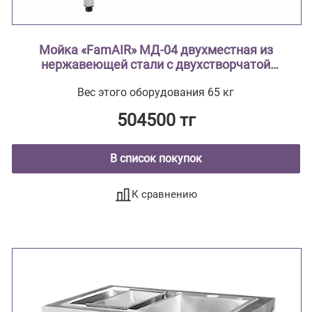
Мойка «FamAIR» МД-04 двухместная из
нержавеющей стали с двухстворчатой
тумбой ( из нержавеющей стали AISI 304
Вес этого оборудования 65 кг
тумба из нержавеющей стали , мойки
цельнотянутые ввариваются в
504500 тг
столешницу)
В список покупок
К сравнению