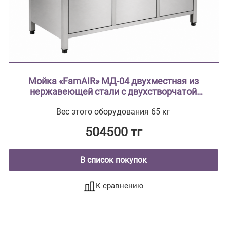
Мойка «FamAIR» МД-04 двухместная из
нержавеющей стали с двухстворчатой
тумбой ( из нержавеющей стали AISI 304
Вес этого оборудования 65 кг
тумба из нержавеющей стали , мойки
цельнотянутые ввариваются в
504500 тг
столешницу)
В список покупок
К сравнению