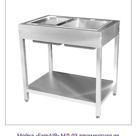
Мойка «FamAIR» МД-03 двухместная из