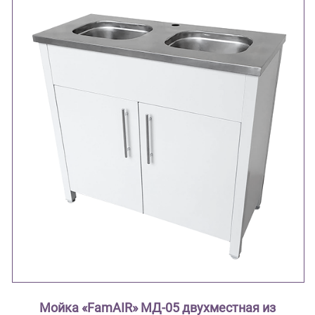
Мойка «FamAIR» МД-05 двухместная из