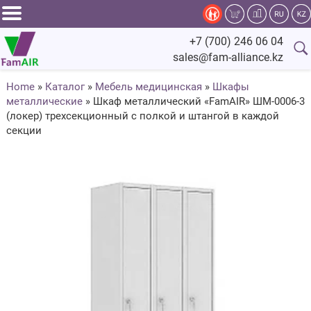
Задать
+7 (700) 246 06 04
вопрос
sales@fam-alliance.kz
специалисту
Home
»
Каталог
»
Мебель медицинская
»
Шкафы
металлические
»
Шкаф металлический «FamAIR» ШМ-0006-3
Главная
(локер) трехсекционный с полкой и штангой в каждой
секции
Каталог
Оснащение
Производство
Сервис
Компания
Fam.Alliance