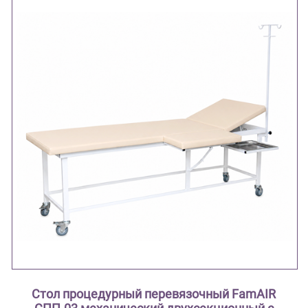
Стол процедурный перевязочный FamAIR