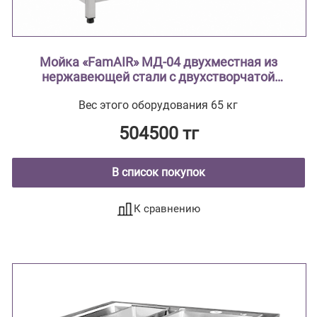
Мойка «FamAIR» МД-04 двухместная из
нержавеющей стали с двухстворчатой
тумбой ( из нержавеющей стали AISI 304
Вес этого оборудования 65 кг
тумба из нержавеющей стали , мойки
цельнотянутые ввариваются в
504500 тг
столешницу)
В список покупок
К сравнению