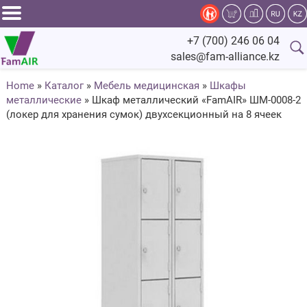
Задать
+7 (700) 246 06 04
вопрос
sales@fam-alliance.kz
специалисту
Home
»
Каталог
»
Мебель медицинская
»
Шкафы
металлические
»
Шкаф металлический «FamAIR» ШМ-0008-2
Главная
(локер для хранения сумок) двухсекционный на 8 ячеек
Каталог
Оснащение
Производство
Сервис
Компания
Fam.Alliance