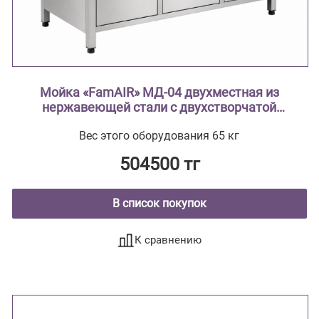
Мойка «FamAIR» МД-04 двухместная из
нержавеющей стали с двухстворчатой
тумбой ( из нержавеющей стали AISI 304
Вес этого оборудования 65 кг
тумба из нержавеющей стали , мойки
цельнотянутые ввариваются в
504500 тг
столешницу)
В список покупок
К сравнению