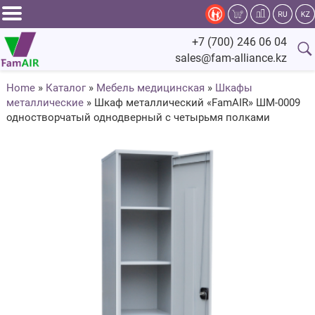
Задать
+7 (700) 246 06 04
вопрос
sales@fam-alliance.kz
специалисту
Home
»
Каталог
»
Мебель медицинская
»
Шкафы
металлические
»
Шкаф металлический «FamAIR» ШМ-0009
Главная
одностворчатый однодверный с четырьмя полками
Каталог
Оснащение
Производство
Сервис
Компания
Fam.Alliance