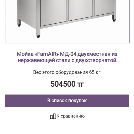
Мойка «FamAIR» МД-04 двухместная из
нержавеющей стали с двухстворчатой
тумбой ( из нержавеющей стали AISI 304
Вес этого оборудования 65 кг
тумба из нержавеющей стали , мойки
цельнотянутые ввариваются в
504500 тг
столешницу)
В список покупок
К сравнению