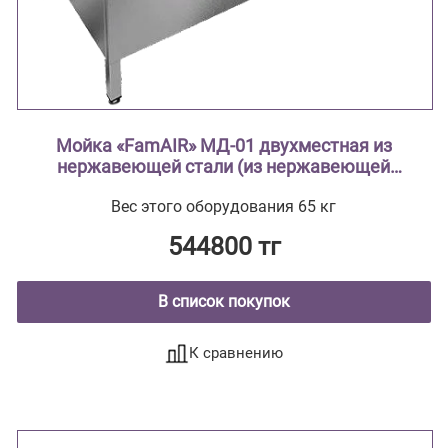
Мойка «FamAIR» МД-01 двухместная из
нержавеющей стали (из нержавеющей
стали AISI 304 туба из нержавеющей стали ,
Вес этого оборудования 65 кг
столешница с рабочей зоной, мойки
цельнотянутые ввариваются в
544800 тг
столешницу)
В список покупок
К сравнению