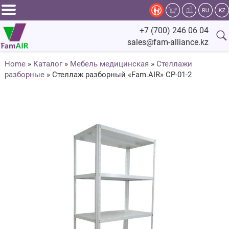
Задать
+7 (700) 246 06 04
вопрос
sales@fam-alliance.kz
специалисту
Home
»
Каталог
»
Мебель медицинская
»
Стеллажи
разборные
»
Стеллаж разборный «Fam.AIR» СР-01-2
Главная
Каталог
Оснащение
Производство
Сервис
Компания
Fam.Alliance