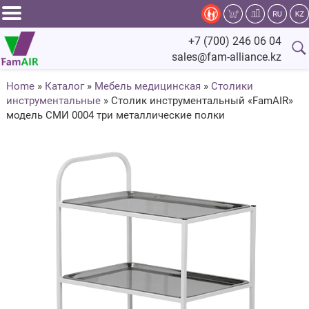
Задать
+7 (700) 246 06 04
вопрос
sales@fam-alliance.kz
специалисту
Home
»
Каталог
»
Мебель медицинская
»
Столики
инструментальные
»
Столик инструментальный «FamAIR»
Главная
модель СМИ 0004 три металлические полки
Каталог
Оснащение
Производство
Сервис
Компания
Fam.Alliance