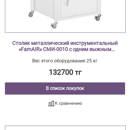
Столик металлический инструментальный
«FamAIR» СМИ-0010 с одним выжным
ящиком, одной тумбой и двумя поддонами
Вес этого оборудования 25 кг
из нержавеющей стали
132700 тг
В список покупок
К сравнению