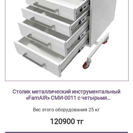
Столик металлический инструментальный
«FamAIR» СМИ-0011 с четырьмя
выдвижными ящиками и одним поддоном
Вес этого оборудования 25 кг
из нержавеющей стали
120900 тг