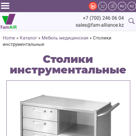
Задать
+7 (700) 246 06 04
вопрос
sales@fam-alliance.kz
специалисту
Home
»
Каталог
»
Мебель медицинская
»
Столики
инструментальные
Главная
Столики
Каталог
инструментальные
Оснащение
Производство
Сервис
Компания
Fam.Alliance