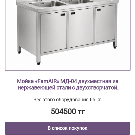
Мойка «FamAIR» МД-04 двухместная из
нержавеющей стали с двухстворчатой
тумбой ( из нержавеющей стали AISI 304
Вес этого оборудования 65 кг
тумба из нержавеющей стали , мойки
цельнотянутые ввариваются в
504500 тг
столешницу)
В список покупок