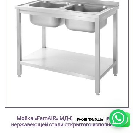
Мойка «FamAIR» МД-02 двухместная из
Нужна помощь?
нержавеющей стали открытого исполнения