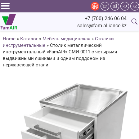
Задать
+7 (700) 246 06 04
вопрос
sales@fam-alliance.kz
специалисту
Home
»
Каталог
»
Мебель медицинская
»
Столики
инструментальные
»
Столик металлический
Главная
инструментальный «FamAIR» СМИ-0011 с четырьмя
выдвижными ящиками и одним поддоном из
Каталог
нержавеющей стали
Оснащение
Производство
Сервис
Компания
Fam.Alliance