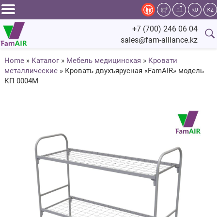
Задать
+7 (700) 246 06 04
вопрос
sales@fam-alliance.kz
специалисту
Home
»
Каталог
»
Мебель медицинская
»
Кровати
металлические
»
Кровать двухъярусная «FamAIR» модель
Главная
КП 0004M
Каталог
Оснащение
Производство
Сервис
Компания
Fam.Alliance