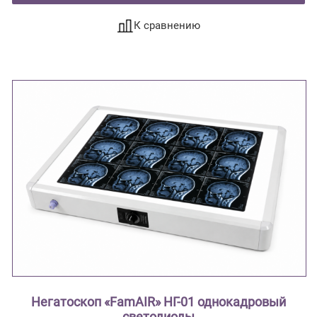
К сравнению
Негатоскоп «FamAIR» НГ-01 однокадровый
светодиоды