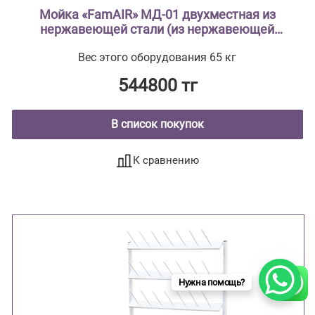
Мойка «FamAIR» МД-01 двухместная из
нержавеющей стали (из нержавеющей
стали AISI 304 туба из нержавеющей стали ,
Вес этого оборудования 65 кг
столешница с рабочей зоной, мойки
цельнотянутые ввариваются в
544800 тг
столешницу)
В список покупок
К сравнению
Нужна помощь?