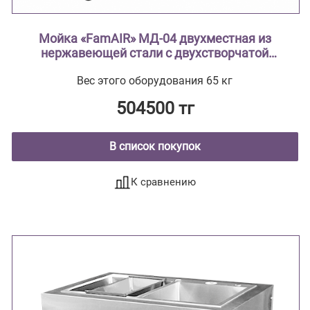
Мойка «FamAIR» МД-04 двухместная из
нержавеющей стали с двухстворчатой
тумбой ( из нержавеющей стали AISI 304
Вес этого оборудования 65 кг
тумба из нержавеющей стали , мойки
цельнотянутые ввариваются в
504500 тг
столешницу)
В список покупок
К сравнению